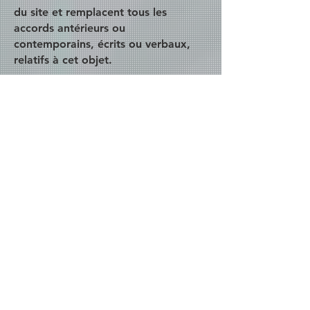
du site et remplacent tous les
accords antérieurs ou
contemporains, écrits ou verbaux,
relatifs à cet objet.
Loi applicable et juridiction
Les présentes conditions sont régies
et interprétées conformément aux
lois françaises. Tout litige relatif aux
présentes conditions sera soumis à la
juridiction exclusive des tribunaux
compétents de France.
Contact
Pour toute question concernant les
présentes conditions, vous pouvez
nous contacter à l'adresse suivante :
kevin.colombin@gmail.com