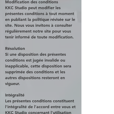
Modification des conditions
KKC Studio peut modifier les
présentes conditions à tout moment
en publiant la politique révisée sur le
site. Nous vous invitons à consulter
régulièrement notre site pour vous
tenir informé de toute modification.
Résolution
Si une disposition des présentes
conditions est jugée invalide ou
inapplicable, cette disposition sera
supprimée des conditions et les
autres dispositions resteront en
vigueur.
Intégralité
Les présentes conditions constituent
l'intégralité de l'accord entre vous et
KKC Studio concernant l'utilisation